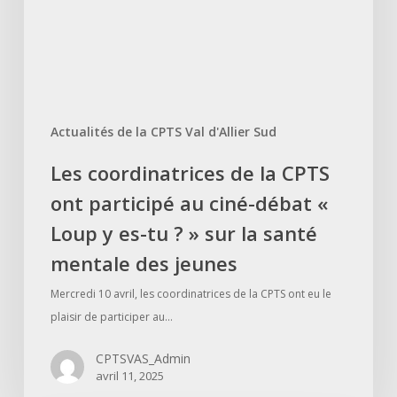
participé
au
ciné-
débat
«
Actualités de la CPTS Val d'Allier Sud
Loup
y
Les coordinatrices de la CPTS
es-
ont participé au ciné-débat «
tu
?
Loup y es-tu ? » sur la santé
»
mentale des jeunes
sur
la
Mercredi 10 avril, les coordinatrices de la CPTS ont eu le
santé
plaisir de participer au…
mentale
CPTSVAS_Admin
des
avril 11, 2025
jeunes