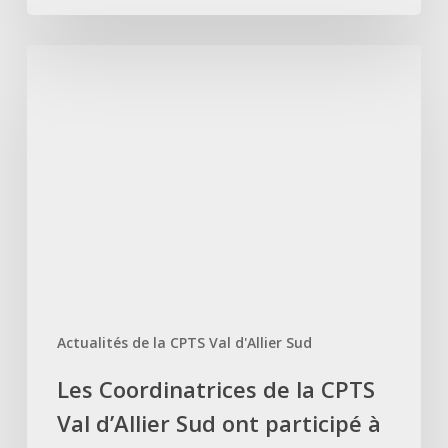
Les
Coordinatrices
de
la
CPTS
Val
d’Allier
Sud
ont
participé
à
Actualités de la CPTS Val d'Allier Sud
une
journée
Les Coordinatrices de la CPTS
inter-
Val d’Allier Sud ont participé à
CPTS