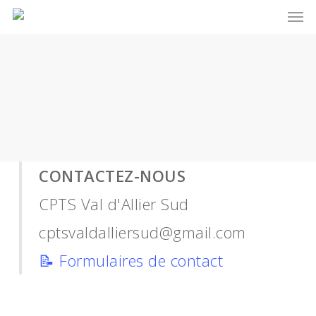
Men
Skip
to
main
content
CONTACTEZ-NOUS
CPTS Val d'Allier Sud
cptsvaldalliersud@gmail.com
📝
Formulaires de contact