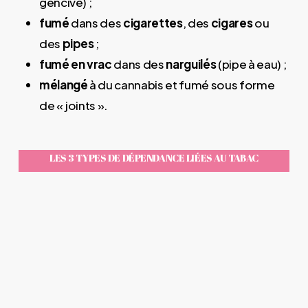
gencive) ;
fumé
dans des
cigarettes
, des
cigares
ou
des
pipes
;
fumé en vrac
dans des
narguilés
(pipe à eau) ;
mélangé
à du cannabis et fumé sous forme
de « joints ».
LES 3 TYPES DE DÉPENDANCE LIÉES AU TABAC