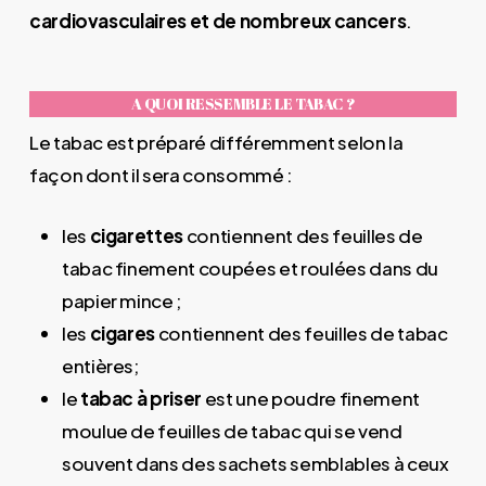
cardiovasculaires et de nombreux cancers
.
A QUOI RESSEMBLE LE TABAC ?
Le tabac est préparé différemment selon la
façon dont il sera consommé :
les
cigarettes
contiennent des feuilles de
tabac finement coupées et roulées dans du
papier mince ;
les
cigares
contiennent des feuilles de tabac
entières;
le
tabac à priser
est une poudre finement
moulue de feuilles de tabac qui se vend
souvent dans des sachets semblables à ceux