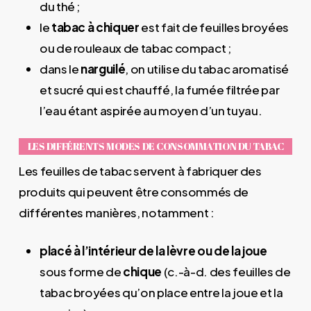
du thé ;
le
tabac à chiquer
est fait de feuilles broyées
ou de rouleaux de tabac compact ;
dans le
narguilé
, on utilise du tabac aromatisé
et sucré qui est chauffé, la fumée filtrée par
l’eau étant aspirée au moyen d’un tuyau.
LES DIFFÉRENTS MODES DE CONSOMMATION DU TABAC
Les feuilles de tabac servent à fabriquer des
produits qui peuvent être consommés de
différentes manières, notamment :
placé à l’intérieur de la lèvre ou de la joue
sous forme de
chique
(c.-à-d. des feuilles de
tabac broyées qu’on place entre la joue et la