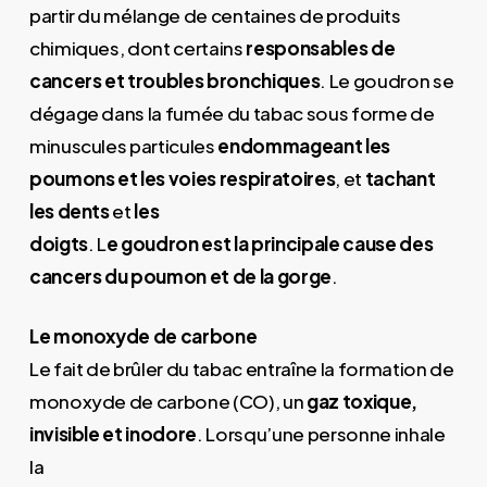
partir du mélange de centaines de produits
chimiques, dont certains
responsables de
cancers et troubles bronchiques
. Le goudron se
dégage dans la fumée du tabac sous forme de
minuscules particules
endommageant les
poumons et les voies respiratoires
, et
tachant
les dents
et
les
doigts
. L
e goudron est la principale cause des
cancers du poumon et de la gorge
.
Le monoxyde de carbone
Le fait de brûler du tabac entraîne la formation de
monoxyde de carbone (CO), un
gaz toxique,
invisible et inodore
. Lorsqu’une personne inhale
la