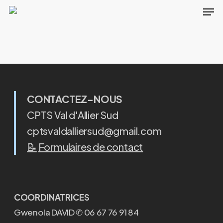
Men
Skip
to
main
content
CONTACTEZ-NOUS
CPTS Val d'Allier Sud
cptsvaldalliersud@gmail.com
📝
Formulaires de contact
COORDINATRICES
Gwenola DAVID ✆ 06 67 76 91 84