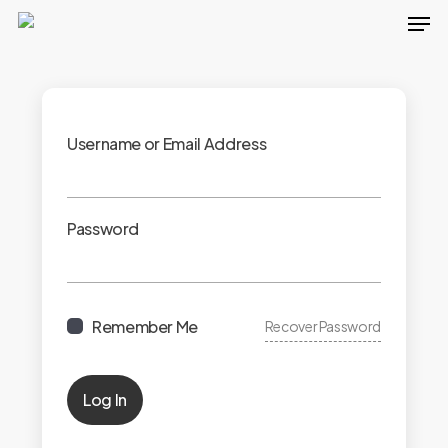
Men
Skip
to
main
content
Username or Email Address
Password
Remember Me
Recover Password
Log In