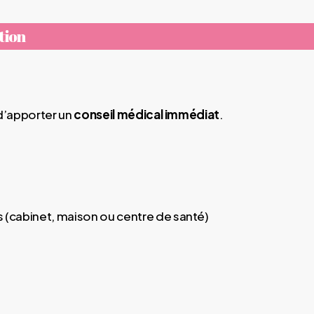
tion
 d’apporter un
conseil médical immédiat
.
(cabinet, maison ou centre de santé)