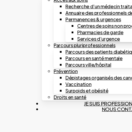
Recherche d’un médecin trait
Annuaire des professionnels d
Permanences & urgences
Centres de soins non p
Pharmacies de garde
Services d’urgence
Parcours pluriprofessionnels
Parcours des patients diabéti
Parcours en santé mentale
Parcours ville/hôpital
Prévention
Dépistages organisés des can
Vaccination
Surpoids et obésité
Droits en santé
JE SUIS PROFESSIO
NOUS CONT