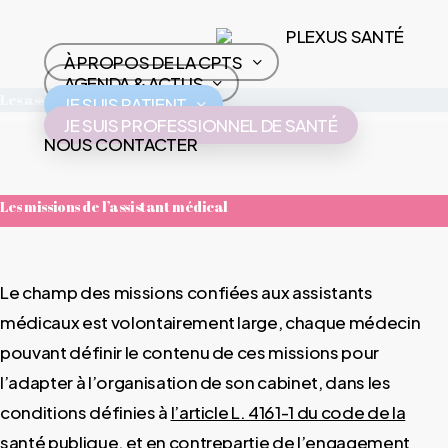
Skip
PLEXUS SANTÉ
to
À PROPOS DE LA CPTS
main
AGENDA & ACTUS
Les assistants médicaux
content
JE SUIS PATIENT
JE SUIS PROFESSIONNEL DE SANTÉ
NOUS CONTACTER
Les missions de l’assistant médical
Le champ des missions confiées aux assistants
médicaux est volontairement large, chaque médecin
pouvant définir le contenu de ces missions pour
l’adapter à l’organisation de son cabinet, dans les
conditions définies à
l’article L. 4161-1 du code de la
santé publique
, et en contrepartie de l’engagement