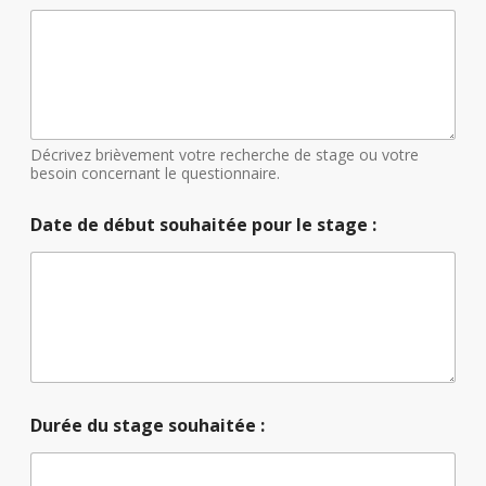
e
s
t
i
o
n
n
a
Décrivez brièvement votre recherche de stage ou votre
i
besoin concernant le questionnaire.
r
e
Date de début souhaitée pour le stage :
:
l
e
Durée du stage souhaitée :